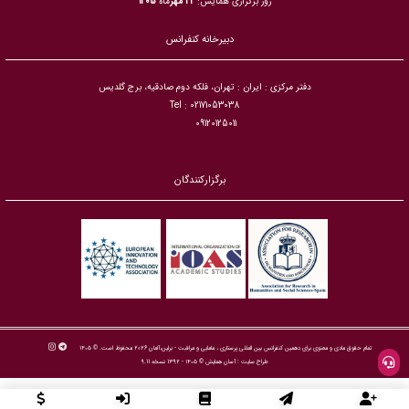
روز برگزاری همایش:
24 مهر
ماه
1405
دبیرخانه کنفرانس
دفتر مرکزی : ایران : تهران، فلکه دوم صادقیه، برج گلدیس
Tel : 02171053038
09120125011
برگزارکنندگان
تمام حقوق مادی و معنوی برای دهمین کنفرانس بین المللی پرستاری ، مامایی و مراقبت - برلین،آلمان 2026 محفوظ است. © ۱۴۰۵
طراح سایت :
آسان همایش
© ۱۴۰۵ - 1392 نسخه 9.11