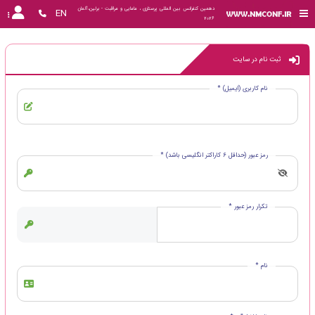
دهمین کنفرانس بین المللی پرستاری ، مامایی و مراقبت - برلین،آلمان 
EN
2026
ثبت نام در سایت
نام کاربری (ایمیل) *
رمز عبور (حداقل 6 کاراکتر انگلیسی باشد) *
تکرار رمز عبور *
نام *