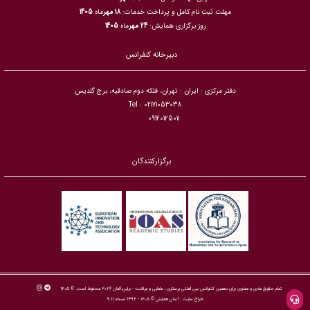
مهلت ثبت نام کامل و پرداخت خدمات:
18 مهر
ماه
1405
روز برگزاری همایش:
24 مهر
ماه
1405
دبیرخانه کنفرانس
دفتر مرکزی : ایران : تهران، فلکه دوم صادقیه، برج گلدیس
Tel : 02171053038
09120125011
برگزارکنندگان
تمام حقوق مادی و معنوی برای دهمین کنفرانس بین المللی پرستاری ، مامایی و مراقبت - برلین،آلمان 2026 محفوظ است. © ۱۴۰۵
طراح سایت :
آسان همایش
© ۱۴۰۵ - 1392 نسخه 9.11